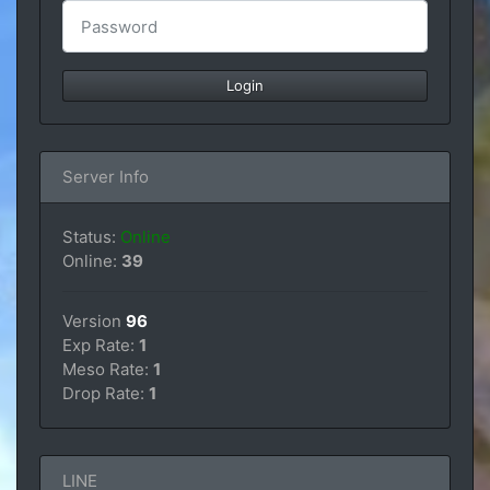
Server Info
Status:
Online
Online:
39
Version
96
Exp Rate:
1
Meso Rate:
1
Drop Rate:
1
LINE