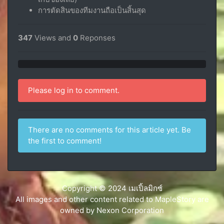
การตัดสินของทีมงานถือเป็นสิ้นสุด
347
Views and
0
Reponses
0% (positive)
0% (negative)
0 (neutral)
Please log in to comment.
There are no comments for this article yet. Be
the first to comment!
Copyright © 2024 เมเปิ้ลมิกซ์
All images and other content related to MapleStory are
owned by Nexon Corporation